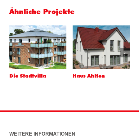
Ähnliche Projekte
Haus Rethmar
Die Stadtvilla
H
WEITERE INFORMATIONEN