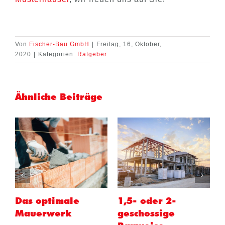
Von
Fischer-Bau GmbH
|
Freitag, 16, Oktober,
2020
|
Kategorien:
Ratgeber
Ähnliche Beiträge
Trends für Garten
Start für neue
und Außenanlagen
KfW-